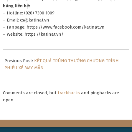
hàng liên hệ:
– Hotline: (028) 7300 1009
– Email: cs@katinat.vn
– Fanpage: https://www.facebook.com/katinat.vn
– Website: https://katinat.vn/
2026-
04-
Previous Post:
KẾT QUẢ TRÚNG THƯỞNG CHƯƠNG TRÌNH
16
PHIẾU XÉ MAY MẮN
Comments are closed, but
trackbacks
and pingbacks are
open.