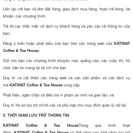
Liên lạc với bạn về đơn đặt hàng, giao dịch mua hàng, hoàn trả hàng, tài
khoản, các chương trình;
Trả lời các thắc mắc về dịch vụ khách hàng và yêu cầu về thông tin của
bạn;
Đăng ý kiến hoặc phát biểu của bạn trên các trang web của
KATINAT
Coffee & Tea House
;
Gửi cho bạn các chương trình khuyến mại, quảng cáo, các cuộc thi, trò
chơi, bản tin mang lại lợi ích cho bạn
Duy trì và cải thiện các trang web và các sản phẩm và các dịch vụ
mà
KATINAT Coffee & Tea House
cung cấp;
Phát hiện, ngăn chặn và điều tra vi phạm an ninh và gian lận; và
Duy trì hồ sơ lưu trữ chính xác và phù hợp cho mục đích quản lý nội bộ.
5. THỜI GIAN LƯU TRỮ THÔNG TIN
KATINAT Coffee & Tea House
Trong quá trình hoạt
động,
KATINAT Coffee & Tea House
có thể nâng cao khả năng lưu trữ