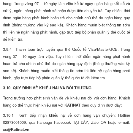
hàng: Trong vòng 07 – 10 ngày làm việc kể từ ngày ngân hàng kết sổ và
xử lý, ngân hàng phát hành sẽ nhận được tiền chuyển trả. Tuy nhiên, thời
điểm ngân hàng phát hành hoàn trả cho chính chủ thẻ do ngân hàng quy
định (thông thường vào kỳ sao kê). Khách hàng muốn biết thông tin sớm
thì liên hệ ngân hàng phát hành, gặp trực tiếp bộ phận quản lý thẻ quốc tế
để kiểm tra.
3.9.4 Thanh toán trực tuyến qua thẻ Quốc tế Visa/Master/JCB: Trong
vòng 07 – 10 ngày làm việc. Tuy nhiên, thời điểm ngân hàng phát hành
hoàn trả cho chính chủ thẻ do ngân hàng quy định (thông thường vào kỳ
sao kê). Khách hàng muốn biết thông tin sớm thì liên hệ ngân hàng phát
hành, gặp trực tiếp bộ phận quản lý thẻ quốc tế để kiểm tra.
3.10. QUY ĐỊNH VỀ KHIẾU NẠI VÀ BỒI THƯỜNG
Trong trường hợp phát sinh vấn đề về khiếu nại đối với đơn hàng, Khách
hàng có thể thực hiện khiếu nại với
KATINAT
theo quy định dưới đây:
3.10.1 Kênh tiếp nhận khiếu nại về đơn hàng vận chuyển: Hotline
02873001009, qua Fanpage Facebook TẠI ĐÂY, Zalo OA hoặc e-mail:
cs@
Katinat.vn