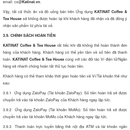
email: cs@
Katinat.vn
.
Vậy, tất cả thức ăn và đồ uống bán trên Ứng dụng
KATINAT Coffee &
Tea House
sẽ không được hoàn lại khi khách hàng đã nhận và đã đồng ý
nhận sản phẩm từ phía tài xế.
3.9. CHÍNH SÁCH HOÀN TIỀN
KATINAT Coffee & Tea House
rất tiếc khi đã không thể hoàn thành đơn
hàng của khách hàng. Khách hàng có thể yên tâm về số tiền đã thanh
toán.
KATINAT Coffee & Tea House
cùng với các đối tác Ví điện tử/Ngân
hàng sẽ nhanh chóng hoàn tất thủ tục hoàn tiền.
Khách hàng có thể tham khảo thời gian hoàn tiền về Ví/Tài khoản thẻ như
sau:
3.9.1 Ứng dụng ZaloPay (Tài khoản ZaloPay): Số tiền hoàn trả sẽ được
chuyển trả vào tài khoản ZaloPay của Khách hàng ngay lập tức.
3.9.2 Ứng dụng ZaloPay (Tài khoản MoMo): Số tiền hoàn trả sẽ được
chuyển trả vào tài khoản MoMo của Khách hàng ngay lập tức.
3.9.3 Thanh toán trực tuyến bằng thẻ nội địa ATM và tài khoản ngân