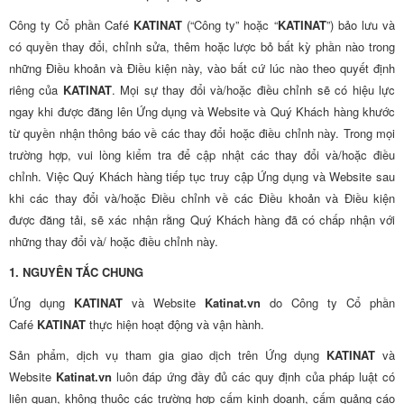
Công ty Cổ phần Café
KATINAT
(“Công ty” hoặc “
KATINAT
”) bảo lưu và
có quyền thay đổi, chỉnh sửa, thêm hoặc lược bỏ bất kỳ phần nào trong
những Điều khoản và Điều kiện này, vào bất cứ lúc nào theo quyết định
riêng của
KATINAT
. Mọi sự thay đổi và/hoặc điều chỉnh sẽ có hiệu lực
ngay khi được đăng lên Ứng dụng và Website và Quý Khách hàng khước
từ quyền nhận thông báo về các thay đổi hoặc điều chỉnh này. Trong mọi
trường hợp, vui lòng kiểm tra để cập nhật các thay đổi và/hoặc điều
chỉnh. Việc Quý Khách hàng tiếp tục truy cập Ứng dụng và Website sau
khi các thay đổi và/hoặc Điều chỉnh về các Điều khoản và Điều kiện
được đăng tải, sẽ xác nhận rằng Quý Khách hàng đã có chấp nhận với
những thay đổi và/ hoặc điều chỉnh này.
1. NGUYÊN TẮC CHUNG
Ứng dụng
KATINAT
và Website
Katinat.vn
do Công ty Cổ phần
Café
KATINAT
thực hiện hoạt động và vận hành.
Sản phẩm, dịch vụ tham gia giao dịch trên Ứng dụng
KATINAT
và
Website
Katinat.vn
luôn đáp ứng đầy đủ các quy định của pháp luật có
liên quan, không thuộc các trường hợp cấm kinh doanh, cấm quảng cáo