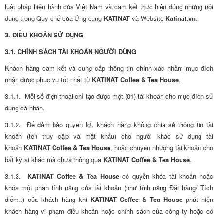
luật pháp hiện hành của Việt Nam và cam kết thực hiện đúng những nội
dung trong Quy chế của Ứng dụng
KATINAT
và Website
Katinat.vn
.
3. ĐIỀU KHOẢN SỬ DỤNG
3.1. CHÍNH SÁCH TÀI KHOẢN NGƯỜI DÙNG
Khách hàng cam kết và cung cấp thông tin chính xác nhằm mục đích
nhận được phục vụ tốt nhất từ
KATINAT Coffee & Tea House
.
3.1.1. Mỗi số điện thoại chỉ tạo được một (01) tài khoản cho mục đích sử
dụng cá nhân.
3.1.2. Để đảm bảo quyền lợi, khách hàng không chia sẻ thông tin tài
khoản (tên truy cập và mật khẩu) cho người khác sử dụng tài
khoản
KATINAT Coffee & Tea House
, hoặc chuyển nhượng tài khoản cho
bất kỳ ai khác mà chưa thông qua
KATINAT Coffee & Tea House
.
3.1.3.
KATINAT Coffee & Tea House
có quyền khóa tài khoản hoặc
khóa một phần tính năng của tài khoản (như tính năng Đặt hàng/ Tích
điểm..) của khách hàng khi
KATINAT Coffee & Tea House
phát hiện
khách hàng vi phạm điều khoản hoặc chính sách của công ty hoặc có