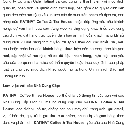
Công ty Cổ phần Café Katinat và các công ty thành viên với mục đích
quản lý, phân tích và quyết định thích hợp, bao gồm các quyết định liên
quan đến việc mở rộng và xúc tiến các đề xuất sản phẩm và dịch vụ, đơn
hàng của
KATINAT Coffee & Tea House
hoặc đáp ứng yêu cầu khách
hàng, sự vận hành của các trang web và ứng dụng khác (nếu có), cung
cấp dịch vụ đặt hàng trực tuyến, đảm bảo an ninh của khách hàng khi sử
dụng dịch vụ đặt hàng trực tuyến, xử lý và theo dõi các khiếu nại, yêu
cầu hoặc phản hồi của khách hàng, thực hiện các chương trình khuyến
mại, cập nhật và mở rộng hồ sơ dữ liệu khách hàng, thực hiện các yêu
cầu của cơ quan nhà nước có thẩm quyền hoặc theo quy định của pháp
luật và cho các mục đích khác được mô tả trong Chính sách Bảo mật
Thông tin này.
Làm việc với các Nhà Cung Cấp:
KATINAT Coffee & Tea House
có thể chia sẻ thông tin của bạn với các
Nhà Cung Cấp Dịch Vụ mà họ cung cấp cho
KATINAT Coffee & Tea
House
các dịch vụ hỗ trợ, chẳng hạn như máy chủ trang web, gửi email,
vị trí bản đồ, quy trình gửi thư, bưu chính, chuẩn bị và giao hàng theo
đơn, và phân tích.
KATINAT Coffee & Tea House
yêu cầu các Nhà Cung