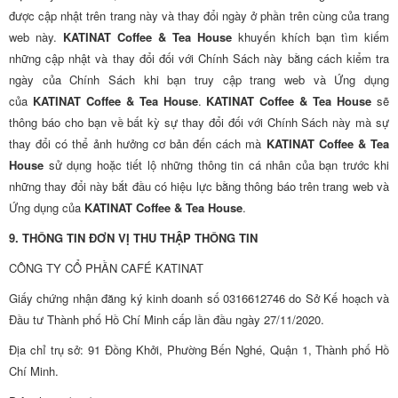
được cập nhật trên trang này và thay đổi ngày ở phần trên cùng của trang
web này.
KATINAT Coffee & Tea House
khuyến khích bạn tìm kiếm
những cập nhật và thay đổi đối với Chính Sách này bằng cách kiểm tra
ngày của Chính Sách khi bạn truy cập trang web và Ứng dụng
của
KATINAT Coffee & Tea House
.
KATINAT Coffee & Tea House
sẽ
thông báo cho bạn về bất kỳ sự thay đổi đối với Chính Sách này mà sự
thay đổi có thể ảnh hưởng cơ bản đến cách mà
KATINAT Coffee & Tea
House
sử dụng hoặc tiết lộ những thông tin cá nhân của bạn trước khi
những thay đổi này bắt đầu có hiệu lực bằng thông báo trên trang web và
Ứng dụng của
KATINAT Coffee & Tea House
.
9. THÔNG TIN ĐƠN VỊ THU THẬP THÔNG TIN
CÔNG TY CỔ PHẦN CAFÉ KATINAT
Giấy chứng nhận đăng ký kinh doanh số 0316612746 do Sở Kế hoạch và
Đầu tư Thành phố Hồ Chí Minh cấp lần đầu ngày 27/11/2020.
Địa chỉ trụ sở: 91 Đồng Khởi, Phường Bến Nghé, Quận 1, Thành phố Hồ
Chí Minh.