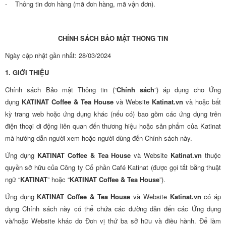
- Thông tin đơn hàng (mã đơn hàng, mã vận đơn).
CHÍNH SÁCH BẢO MẬT THÔNG TIN
Ngày cập nhật gần nhất: 28/03/2024
1. GIỚI THIỆU
Chính sách Bảo mật Thông tin (“
Chính sách
”) áp dụng cho Ứng
dụng
KATINAT Coffee & Tea House
và Website
Katinat.vn
và hoặc bất
kỳ trang web hoặc ứng dụng khác (nếu có) bao gồm các ứng dụng trên
điện thoại di động liên quan đến thương hiệu hoặc sản phẩm của Katinat
mà hướng dẫn người xem hoặc người dùng đến Chính sách này.
Ứng dụng
KATINAT Coffee & Tea House
và Website
Katinat.vn
thuộc
quyền sở hữu của Công ty Cổ phần Café Katinat (được gọi tắt bằng thuật
ngữ “
KATINAT
” hoặc “
KATINAT Coffee & Tea House
”).
Ứng dụng
KATINAT Coffee & Tea House
và Website
Katinat.vn
có áp
dụng Chính sách này có thể chứa các đường dẫn đến các Ứng dụng
và/hoặc Website khác do Đơn vị thứ ba sở hữu và điều hành. Để làm