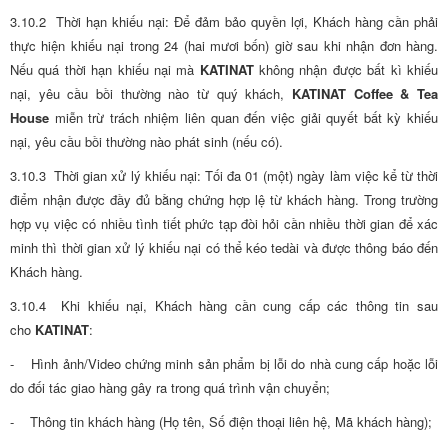
3.10.2 Thời hạn khiếu nại: Để đảm bảo quyền lợi, Khách hàng cần phải
thực hiện khiếu nại trong 24 (hai mươi bốn) giờ sau khi nhận đơn hàng.
Nếu quá thời hạn khiếu nại mà
KATINAT
không nhận được bất kì khiếu
nại, yêu cầu bồi thường nào từ quý khách,
KATINAT Coffee & Tea
House
miễn trừ trách nhiệm liên quan đến việc giải quyết bất kỳ khiếu
nại, yêu cầu bồi thường nào phát sinh (nếu có).
3.10.3 Thời gian xử lý khiếu nại: Tối đa 01 (một) ngày làm việc kể từ thời
điểm nhận được đầy đủ bằng chứng hợp lệ từ khách hàng. Trong trường
hợp vụ việc có nhiều tình tiết phức tạp đòi hỏi cần nhiều thời gian để xác
minh thì thời gian xử lý khiếu nại có thể kéo tedài và được thông báo đến
Khách hàng.
3.10.4 Khi khiếu nại, Khách hàng cần cung cấp các thông tin sau
cho
KATINAT
:
- Hình ảnh/Video chứng minh sản phẩm bị lỗi do nhà cung cấp hoặc lỗi
do đối tác giao hàng gây ra trong quá trình vận chuyển;
- Thông tin khách hàng (Họ tên, Số điện thoại liên hệ, Mã khách hàng);