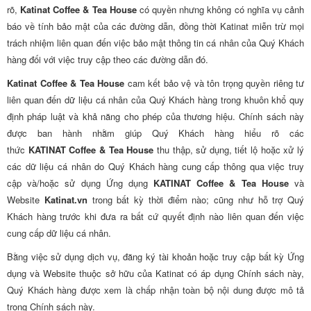
rõ,
Katinat Coffee & Tea House
có quyền nhưng không có nghĩa vụ cảnh
báo về tính bảo mật của các đường dẫn, đồng thời Katinat miễn trừ mọi
trách nhiệm liên quan đến việc bảo mật thông tin cá nhân của Quý Khách
hàng đối với việc truy cập theo các đường dẫn đó.
Katinat Coffee & Tea House
cam kết bảo vệ và tôn trọng quyền riêng tư
liên quan đến dữ liệu cá nhân của Quý Khách hàng trong khuôn khổ quy
định pháp luật và khả năng cho phép của thương hiệu. Chính sách này
được ban hành nhằm giúp Quý Khách hàng hiểu rõ các
thức
KATINAT Coffee & Tea House
thu thập, sử dụng, tiết lộ hoặc xử lý
các dữ liệu cá nhân do Quý Khách hàng cung cấp thông qua việc truy
cập và/hoặc sử dụng Ứng dụng
KATINAT Coffee & Tea House
và
Website
Katinat.vn
trong bất kỳ thời điểm nào; cũng như hỗ trợ Quý
Khách hàng trước khi đưa ra bất cứ quyết định nào liên quan đến việc
cung cấp dữ liệu cá nhân.
Bằng việc sử dụng dịch vụ, đăng ký tài khoản hoặc truy cập bất kỳ Ứng
dụng và Website thuộc sở hữu của Katinat có áp dụng Chính sách này,
Quý Khách hàng được xem là chấp nhận toàn bộ nội dung được mô tả
trong Chính sách này.