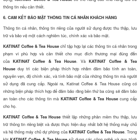
thông tin nếu cần thiết.
6. CAM KẾT BẢO MẬT THÔNG TIN CÁ NHÂN KHÁCH HÀNG
Thông tin cá nhân, thông tin riêng của người sử dụng được thu thập, lưu
trữ và bảo vệ một cách nghiêm túc, chính xác và bảo mật.
KATINAT Coffee & Tea House
chỉ tập hợp lại các thông tin cá nhân trong
phạm vi phù hợp và cần thiết cho mục đích thương mại đúng đắn
của
KATINAT Coffee & Tea House
. Và
KATINAT Coffee & Tea
House
duy trì các biện pháp thích hợp nhằm đảm bảo tính an toàn,
nguyên vẹn, độ chính xác, và tính bảo mật của những thông tin mà người
sử dụng đã cung cấp. Ngoài ra, Katinat Coffee & Tea House cũng có
những biện pháp thích hợp để đảm bảo rằng bên thứ ba cũng sẽ đảm bảo
an toàn cho các thông tin mà
KATINAT Coffee & Tea House
cung cấp
cho họ.
KATINAT Coffee & Tea House
thiết lập những phần mềm thu thập, lưu
trữ thông tin riêng biệt và được thực hiện duy nhất bởi hệ thống máy chủ
và hệ thống máy chủ dự phòng của
KATINAT Coffee & Tea House
. Trong
khi
KATINAT Coffee & Tea House
sử dụng các công nghệ và quy trình