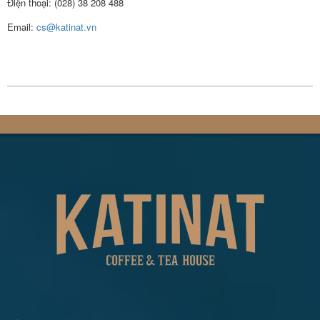
Điện thoại: (028) 38 208 488
Email:
cs@katinat.vn