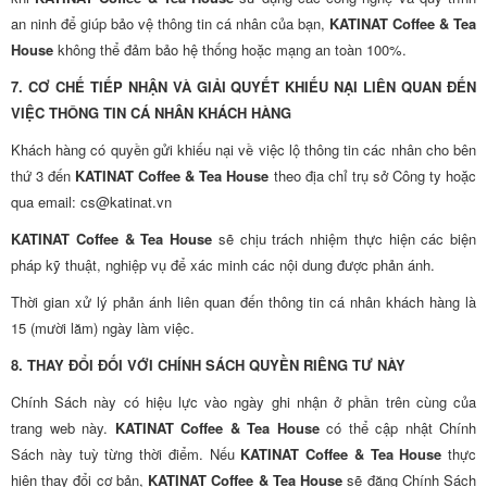
an ninh để giúp bảo vệ thông tin cá nhân của bạn,
KATINAT Coffee & Tea
House
không thể đảm bảo hệ thống hoặc mạng an toàn 100%.
7. CƠ CHẾ TIẾP NHẬN VÀ GIẢI QUYẾT KHIẾU NẠI LIÊN QUAN ĐẾN
VIỆC THÔNG TIN CÁ NHÂN KHÁCH HÀNG
Khách hàng có quyền gửi khiếu nại về việc lộ thông tin các nhân cho bên
thứ 3 đến
KATINAT Coffee & Tea House
theo địa chỉ trụ sở Công ty hoặc
qua email: cs@katinat.vn
KATINAT Coffee & Tea House
sẽ chịu trách nhiệm thực hiện các biện
pháp kỹ thuật, nghiệp vụ để xác minh các nội dung được phản ánh.
Thời gian xử lý phản ánh liên quan đến thông tin cá nhân khách hàng là
15 (mười lăm) ngày làm việc.
8. THAY ĐỔI ĐỐI VỚI CHÍNH SÁCH QUYỀN RIÊNG TƯ NÀY
Chính Sách này có hiệu lực vào ngày ghi nhận ở phần trên cùng của
trang web này.
KATINAT Coffee & Tea House
có thể cập nhật Chính
Sách này tuỳ từng thời điểm. Nếu
KATINAT Coffee & Tea House
thực
hiện thay đổi cơ bản,
KATINAT Coffee & Tea House
sẽ đăng Chính Sách