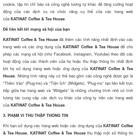
cookie, tập tin chỉ báo và công nghệ tương tự khác để tăng cường hoạt
động của các dịch vụ và chức năng cụ thể của các trang web
của
KATINAT Coffee & Tea House
.
Để liên kết tới mạng xã hội của bạn
KATINAT Coffee & Tea House
đã thêm các tính năng nhất định vào các
trang web và các ứng dụng của
KATINAT Coffee & Tea House
để cho
phép các mạng xã hội (như Facebook, Instagram, Youtube) theo dõi các
hoạt động của các thành viên của họ hoặc thu thập thông tin nhất định
khi họ sử dụng trang web hoặc ứng dụng của
KATINAT Coffee & Tea
House
. Những tính năng này có thể bao gồm các công nghệ được gọi là
"Thêm Vào” (Plug-ins) và "Tiện Ích” (Widgets). “Plug-ins” tạo liên kết trực
tiếp giữa hai trang web và “Widgets” là những chương trình nhỏ có tính
tương tác cung cấp các dịch vụ khác của công ty trên các trang web
của
KATINAT Coffee & Tea House
.
3. PHẠM VI THU THẬP THÔNG TIN
Khi bạn sử dụng các trang web hoặc các ứng dụng của
KATINAT Coffee
& Tea House
,
KATINAT Coffee & Tea House
thu thập một số thông tin